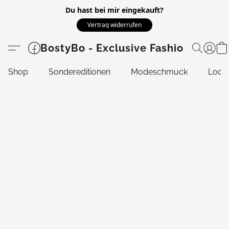
Du hast bei mir eingekauft?
Vertrag widerrufen
BostyBo - Exclusive Fashion
Shop
Sondereditionen
Modeschmuck
Look