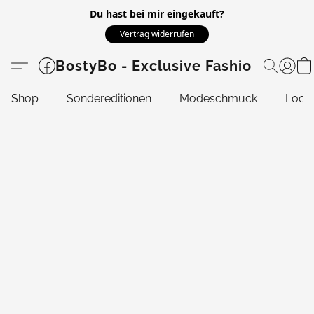
Du hast bei mir eingekauft?
Vertrag widerrufen
BostyBo - Exclusive Fashion
Shop
Sondereditionen
Modeschmuck
Look