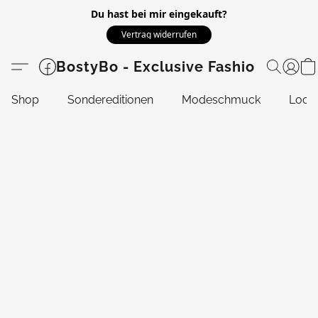
Du hast bei mir eingekauft?
Vertrag widerrufen
BostyBo - Exclusive Fashion
Shop
Sondereditionen
Modeschmuck
Look