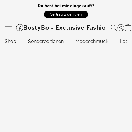
Du hast bei mir eingekauft?
Vertrag widerrufen
BostyBo - Exclusive Fashion
Shop
Sondereditionen
Modeschmuck
Look