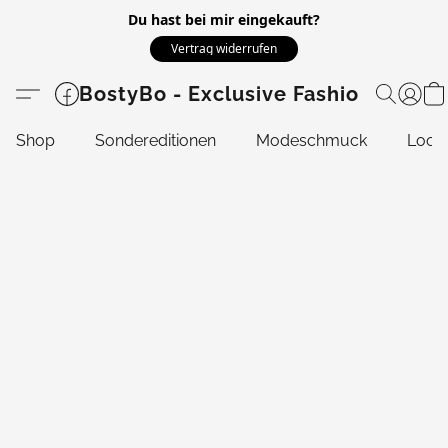
Du hast bei mir eingekauft?
Vertrag widerrufen
BostyBo - Exclusive Fashion
Shop
Sondereditionen
Modeschmuck
Look