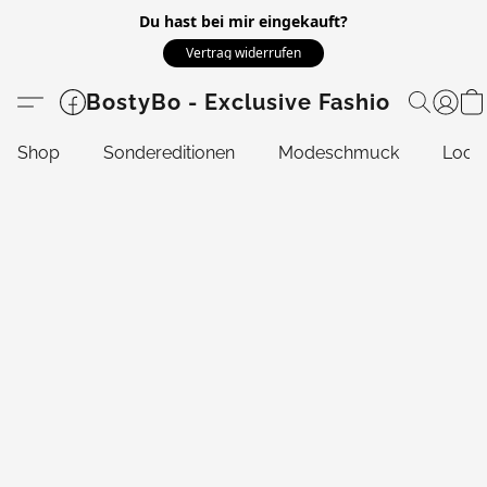
Du hast bei mir eingekauft?
Vertrag widerrufen
BostyBo - Exclusive Fashion
Shop
Sondereditionen
Modeschmuck
Look